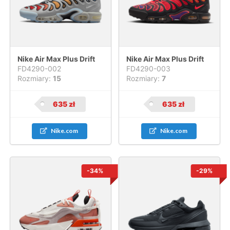
Nike Air Max Plus Drift
Nike Air Max Plus Drift
FD4290-002
FD4290-003
Rozmiary:
15
Rozmiary:
7
635
zł
635
zł
Nike.com
Nike.com
-34%
-29%