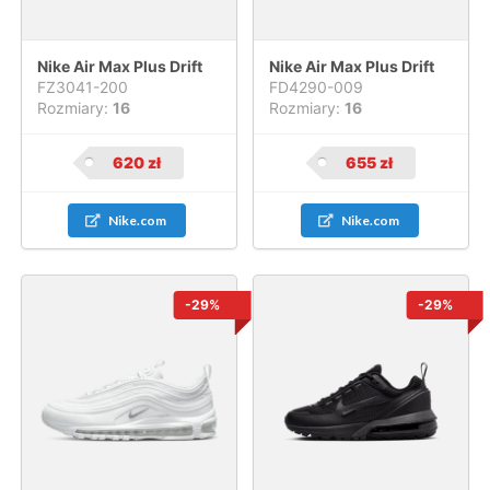
Nike Air Max Plus Drift
Nike Air Max Plus Drift
FZ3041-200
FD4290-009
Rozmiary:
16
Rozmiary:
16
620
zł
655
zł
Nike.com
Nike.com
-29%
-29%