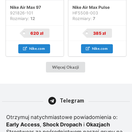
Nike Air Max 97
Nike Air Max Pulse
921826-101
HF5508-003
Rozmiary:
12
Rozmiary:
7
620
zł
385
zł
Nike.com
Nike.com
Więcej Okazji
Telegram
Otrzymuj natychmiastowe powiadomienia o:
Early Access
,
Shock Dropach
i
Okazjach
Streetwear za pośrednictwem naszej grupy na