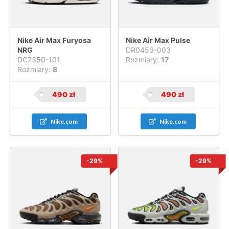
Nike Air Max Furyosa
Nike Air Max Pulse
NRG
DR0453-003
DC7350-101
Rozmiary:
17
Rozmiary:
8
490
zł
490
zł
Nike.com
Nike.com
-29%
-29%